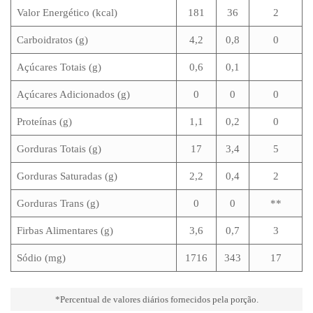
Valor Energético (kcal)
181
36
2
Carboidratos (g)
4,2
0,8
0
Açúcares Totais (g)
0,6
0,1
Açúcares Adicionados (g)
0
0
0
Proteínas (g)
1,1
0,2
0
Gorduras Totais (g)
17
3,4
5
Gorduras Saturadas (g)
2,2
0,4
2
Gorduras Trans (g)
0
0
**
Firbas Alimentares (g)
3,6
0,7
3
Sódio (mg)
1716
343
17
*Percentual de valores diários fornecidos pela porção.