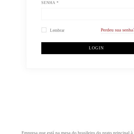
SENHA
*
Perdeu sua senha
Lembrar
LOGIN
Empresa que está na mesa do brasileiro do prato principal 