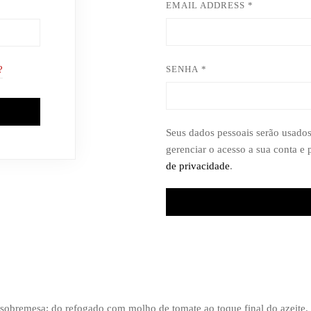
EMAIL ADDRESS
*
?
SENHA
*
Seus dados pessoais serão usados 
gerenciar o acesso a sua conta e
de privacidade
.
à sobremesa; do refogado com molho de tomate ao toque final do azeite.