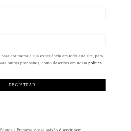
para aprimorar a sua experiência em todo este site, para
 para outros propósitos, como descritos em nossa
política
REGISTRAR
 Somos a Pramesa, nossa paixão é servir bem.