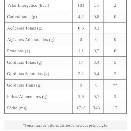
Valor Energético (kcal)
181
36
2
Carboidratos (g)
4,2
0,8
0
Açúcares Totais (g)
0,6
0,1
Açúcares Adicionados (g)
0
0
0
Proteínas (g)
1,1
0,2
0
Gorduras Totais (g)
17
3,4
5
Gorduras Saturadas (g)
2,2
0,4
2
Gorduras Trans (g)
0
0
**
Firbas Alimentares (g)
3,6
0,7
3
Sódio (mg)
1716
343
17
*Percentual de valores diários fornecidos pela porção.