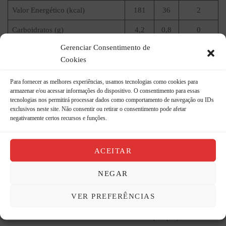
Valor Energético (kcal)
181
36
2
Carboidratos (g)
4,2
0,8
0
Gerenciar Consentimento de
Açúcares Totais (g)
0,6
0,1
Cookies
Açúcares Adicionados (g)
0
0
0
Para fornecer as melhores experiências, usamos tecnologias como cookies para
Proteínas (g)
1,1
0,2
0
armazenar e/ou acessar informações do dispositivo. O consentimento para essas
tecnologias nos permitirá processar dados como comportamento de navegação ou IDs
Gorduras Totais (g)
17
3,4
5
exclusivos neste site. Não consentir ou retirar o consentimento pode afetar
negativamente certos recursos e funções.
Gorduras Saturadas (g)
2,2
0,4
2
Gorduras Trans (g)
0
0
**
ACEITAR
Firbas Alimentares (g)
3,6
0,7
3
NEGAR
Sódio (mg)
1716
343
17
VER PREFERÊNCIAS
*Percentual de valores diários fornecidos pela porção.