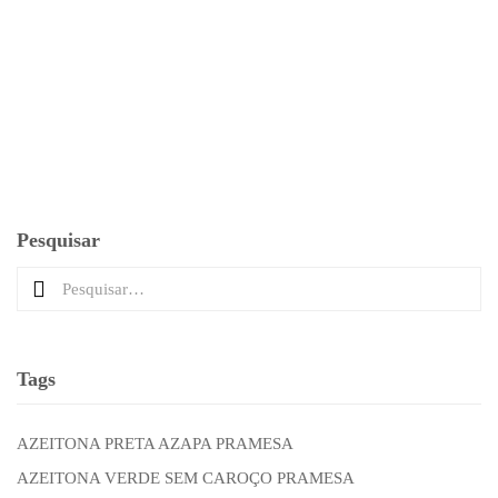
Tempo de preparo
Rendimento
20 minutos
01 tábua decorada
LEIA MAIS
Pesquisar
Tags
AZEITONA PRETA AZAPA PRAMESA
AZEITONA VERDE SEM CAROÇO PRAMESA