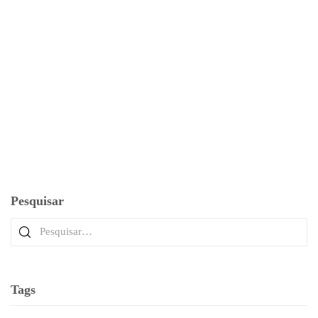
Tábua Natalina PRAMESA
Tempo de preparo
Rendimento
20 minutos
01 tábua decorada
LEIA MAIS
Pesquisar
Tags