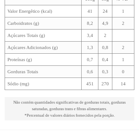
Valor Energético (kcal)
41
24
1
Carboidratos (g)
8,2
4,9
2
Açúcares Totais (g)
3,4
2
Açúcares Adicionados (g)
1,3
0,8
2
Proteínas (g)
0,7
0,4
1
Gorduras Totais
0,6
0,3
0
Sódio (mg)
451
270
14
Não contém quantidades significativas de gorduras totais, gorduras
saturadas, gorduras trans e fibras alimentares.
*Percentual de valores diários fornecidos pela porção.