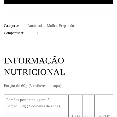
Categorias:
Atomatados
,
Molhos Preparados
Compartilhar:
INFORMAÇÃO
NUTRICIONAL
Porção de 60g (3 colheres de sopa)
Porções por embalagem: 5
Porção: 60g (3 colheres de sopa)
100g
60g
% VD*