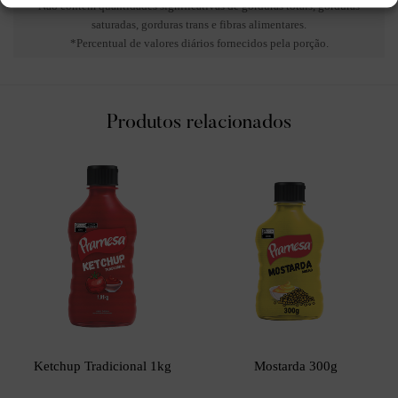
Não contém quantidades significativas de gorduras totais, gorduras
saturadas, gorduras trans e fibras alimentares.
*Percentual de valores diários fornecidos pela porção.
Produtos relacionados
Ketchup Tradicional 1kg
Mostarda 300g