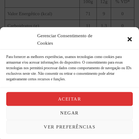
100g
12g
% VD*
Valor Energético (kcal)
71
9
0
Carboidratos (g)
11
1,3
0
Gerenciar Consentimento de
Açúcares Totais (g)
3
0,4
1
Cookies
Açúcares Adicionados (g)
3
0,4
0
Para fornecer as melhores experiências, usamos tecnologias como cookies para
Proteínas (g)
1,5
0,2
0
armazenar e/ou acessar informações do dispositivo. O consentimento para essas
tecnologias nos permitirá processar dados como comportamento de navegação ou IDs
exclusivos neste site. Não consentir ou retirar o consentimento pode afetar
Gorduras Totais
2,1
0,3
0
negativamente certos recursos e funções.
Gorduras Saturadas
0,2
0
0
Gorduras Trans
0
0
0
ACEITAR
Firbas Alimentares (g)
1,1
0,1
NEGAR
Sódio (mg)
1100
132
7
VER PREFERÊNCIAS