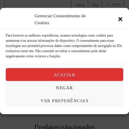
100g
50g
% VD*
Gerenciar Consentimento de
Valor Energético (kcal)
18
9
0
Cookies
Carboidratos (g)
2,8
1,4
0
Para fornecer as melhores experiências, usamos tecnologias como cookies para
Açúcares Totais (g)
1,2
0,6
armazenar e/ou acessar informações do dispositivo. O consentimento para essas
tecnologias nos permitirá processar dados como comportamento de navegação ou IDs
Proteínas (g)
1,1
0,6
1
exclusivos neste site. Não consentir ou retirar o consentimento pode afetar
negativamente certos recursos e funções.
Firbas Alimentares (g)
1,1
0,6
2
Sódio (mg)
817
408
20
ACEITAR
NEGAR
Não contém quantidades significativas de gorduras totais, gorduras
saturadas e gorduras trans.
VER PREFERÊNCIAS
*Percentual de valores diários fornecidos pela porção.
Produtos relacionados