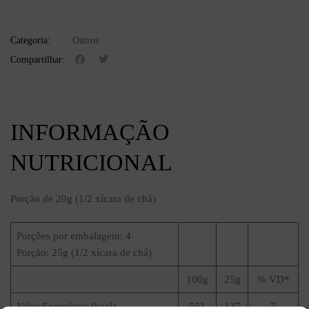
Categoria:
Outros
Compartilhar:
INFORMAÇÃO
NUTRICIONAL
Porção de 20g (1/2 xícara de chá)
Porções por embalagem: 4
Porção: 25g (1/2 xícara de chá)
100g
25g
% VD*
Valor Energético (kcal)
551
137
7