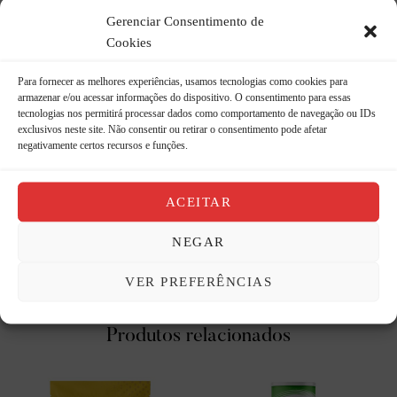
Gerenciar Consentimento de
Carboidratos (g)
48
12
4
Cookies
Proteínas (g)
6,4
1,6
3
Para fornecer as melhores experiências, usamos tecnologias como cookies para
armazenar e/ou acessar informações do dispositivo. O consentimento para essas
Gorduras Totais (g)
37
9,2
14
tecnologias nos permitirá processar dados como comportamento de navegação ou IDs
exclusivos neste site. Não consentir ou retirar o consentimento pode afetar
Gorduras Saturadas (g)
18
4,6
23
negativamente certos recursos e funções.
Firbas Alimentares (g)
3,6
0,9
4
ACEITAR
Sódio (mg)
1716
79
4
NEGAR
*Percentual de valores diários fornecidos pela porção.
VER PREFERÊNCIAS
Produtos relacionados