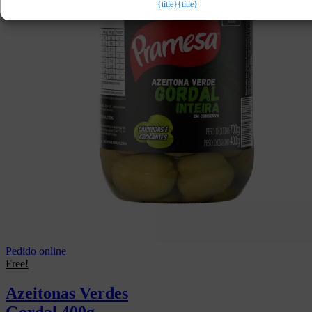
{title}
{title}
Pedido online
Free!
Azeitonas Verdes