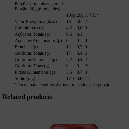
Porções por embalagem: 51
Porção: 20g (6 unidades)
100g
20g
% VD*
Valor Energético (kcal)
181
36
2
Carboidratos (g)
4,2
0,8
0
Açúcares Totais (g)
0,6
0,1
Açúcares Adicionados (g)
0
0
0
Proteínas (g)
1,1
0,2
0
Gorduras Totais (g)
17
3,4
5
Gorduras Saturadas (g)
2,2
0,4
2
Gorduras Trans (g)
0
0
**
Firbas Alimentares (g)
3,6
0,7
3
Sódio (mg)
1716
343
17
*Percentual de valores diários fornecidos pela porção.
Related products