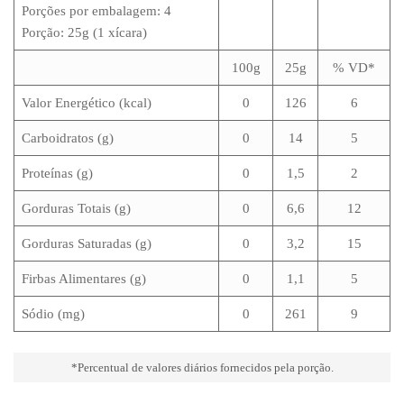
Porções por embalagem: 4
Porção: 25g (1 xícara)
100g
25g
% VD*
Valor Energético (kcal)
0
126
6
Carboidratos (g)
0
14
5
Proteínas (g)
0
1,5
2
Gorduras Totais (g)
0
6,6
12
Gorduras Saturadas (g)
0
3,2
15
Firbas Alimentares (g)
0
1,1
5
Sódio (mg)
0
261
9
*Percentual de valores diários fornecidos pela porção.