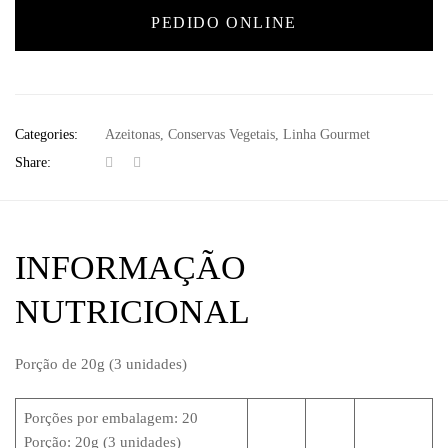
PEDIDO ONLINE
Categories:
Azeitonas
,
Conservas Vegetais
,
Linha Gourmet
Share:
INFORMAÇÃO
NUTRICIONAL
Porção de 20g (3 unidades)
Porções por embalagem: 20
Porção: 20g (3 unidades)