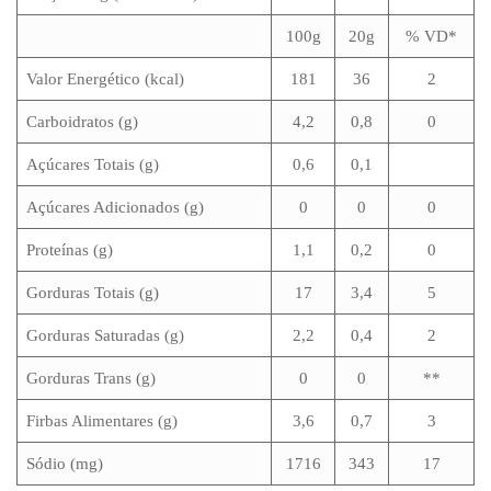
100g
20g
% VD*
Valor Energético (kcal)
181
36
2
Carboidratos (g)
4,2
0,8
0
Açúcares Totais (g)
0,6
0,1
Açúcares Adicionados (g)
0
0
0
Proteínas (g)
1,1
0,2
0
Gorduras Totais (g)
17
3,4
5
Gorduras Saturadas (g)
2,2
0,4
2
Gorduras Trans (g)
0
0
**
Firbas Alimentares (g)
3,6
0,7
3
Sódio (mg)
1716
343
17