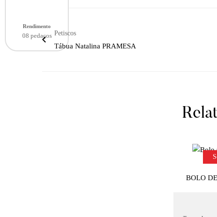
Rendimento
Petiscos
08 pedaços
Tábua Natalina PRAMESA
Rela
S
BOLO D