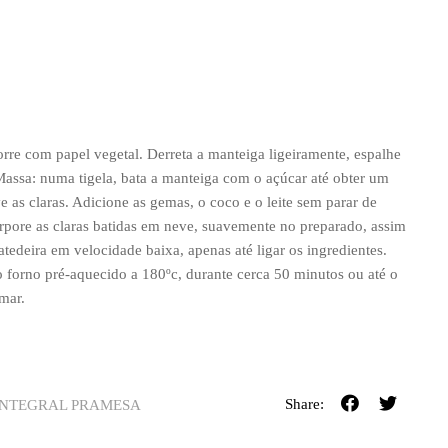
re com papel vegetal. Derreta a manteiga ligeiramente, espalhe
 Massa: numa tigela, bata a manteiga com o açúcar até obter um
 as claras. Adicione as gemas, o coco e o leite sem parar de
orpore as claras batidas em neve, suavemente no preparado, assim
tedeira em velocidade baixa, apenas até ligar os ingredientes.
 ao forno pré-aquecido a 180ºc, durante cerca 50 minutos ou até o
rmar.
Share:
INTEGRAL PRAMESA