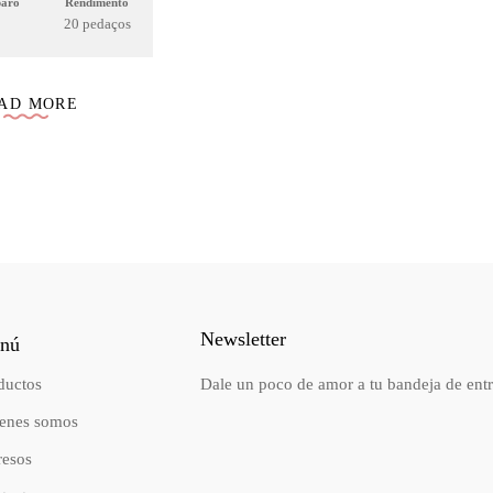
paro
Rendimento
20 pedaços
AD MORE
Newsletter
nú
ductos
Dale un poco de amor a tu bandeja de ent
enes somos
resos