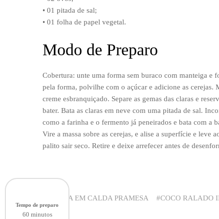
• 01 pitada de sal;
• 01 folha de papel vegetal.
Modo de Preparo
Cobertura: unte uma forma sem buraco com manteiga e for
pela forma, polvilhe com o açúcar e adicione as cerejas.
creme esbranquiçado. Separe as gemas das claras e reserve
bater. Bata as claras em neve com uma pitada de sal. Inc
como a farinha e o fermento já peneirados e bata com a ba
Vire a massa sobre as cerejas, e alise a superfície e leve
palito sair seco. Retire e deixe arrefecer antes de desenfo
CEREJA EM CALDA PRAMESA
COCO RALADO 
Tempo de preparo
60 minutos