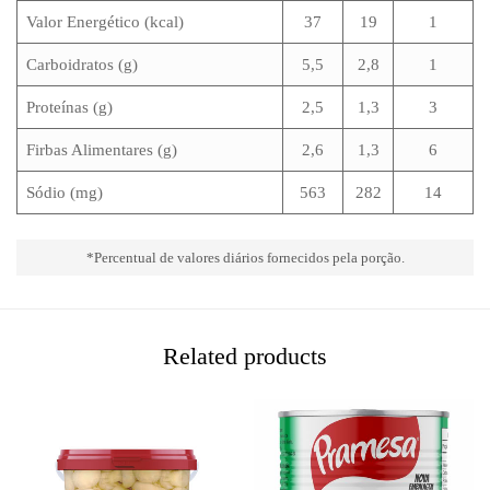
Valor Energético (kcal)
37
19
1
Carboidratos (g)
5,5
2,8
1
Proteínas (g)
2,5
1,3
3
Firbas Alimentares (g)
2,6
1,3
6
Sódio (mg)
563
282
14
*Percentual de valores diários fornecidos pela porção.
Related products