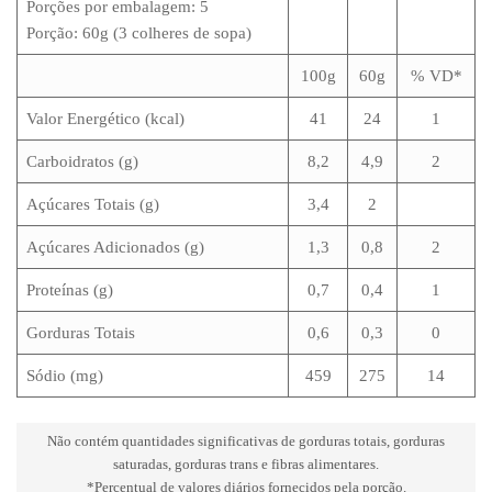
Porções por embalagem: 5
Porção: 60g (3 colheres de sopa)
100g
60g
% VD*
Valor Energético (kcal)
41
24
1
Carboidratos (g)
8,2
4,9
2
Açúcares Totais (g)
3,4
2
Açúcares Adicionados (g)
1,3
0,8
2
Proteínas (g)
0,7
0,4
1
Gorduras Totais
0,6
0,3
0
Sódio (mg)
459
275
14
Não contém quantidades significativas de gorduras totais, gorduras
saturadas, gorduras trans e fibras alimentares.
*Percentual de valores diários fornecidos pela porção.