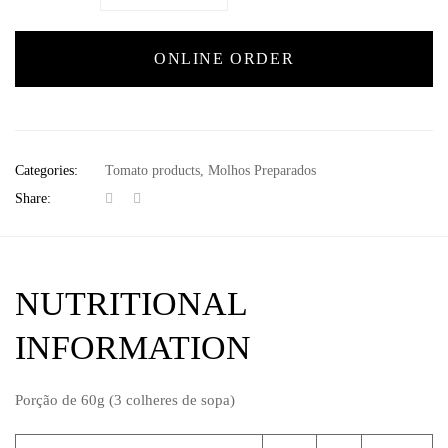
ONLINE ORDER
Categories:
Tomato products
,
Molhos Preparados
Share:
NUTRITIONAL
INFORMATION
Porção de 60g (3 colheres de sopa)